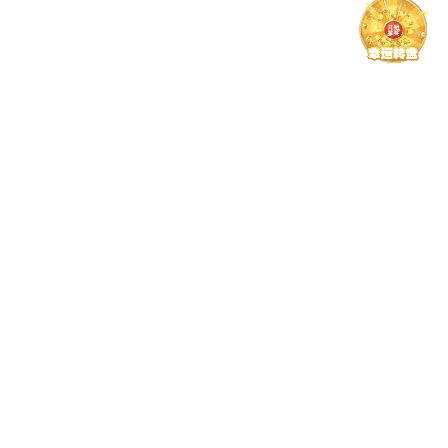
U20世界杯塞维利亚曼城转身抽射压哨过
在U20世界杯的璀璨舞台上，一段令人血脉偾张的足
球传奇在塞维利亚...
2026-07-10