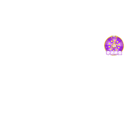
H组佛得角vs西班牙小组头名预测
在卡塔尔世界杯的舞台上，H组的对决曾被视为强弱
分明的战役，但当佛...
2026-07-12
2026世界杯墨西哥vs捷克晋级影响