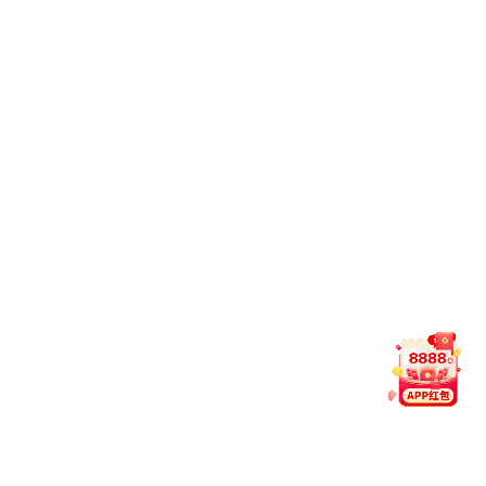
中超泰山险胜长春，王大雷神扑救主
在中国足球超级联赛的激烈角逐中，每一场比赛都
可能成为赛季的转折...
2026-07-12