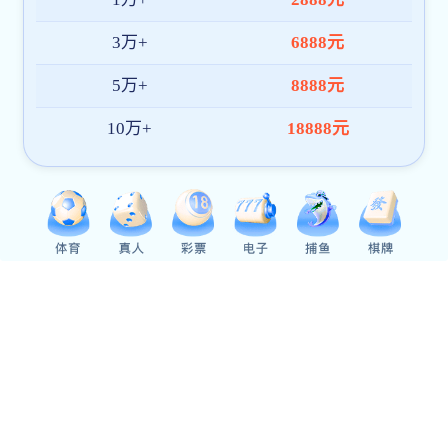
球队和球迷而言意义非凡。它证明了成都蓉城不仅有
“姆巴佩连线”这样的进攻杀招，更有在逆境中永不言
弃的战斗精神。赛后，进球的功臣们被记者团团围
住，他们坦言平局并不满足，胜利才是唯一的目标。
正是这种对胜利的极致渴望，让他们在落后时保持着
冷静，在进攻时敢于尝试“姆巴佩连线”这样高难度的
配合。当晚的这场逆转，无疑将成为中超联赛本赛季
最为经典的战役之一。成都蓉城用一场荡气回肠的胜
利，再一次让全国球迷见识了他们的实力与热血。而
那句“先丢后追、连线破门”的标题，也将随着这场比
赛，深深刻在所有见证者的记忆之中。
上一篇：
6月25日美国对土耳其定位球防守
下一篇：
挪威vs塞内加尔2026世界杯小组第