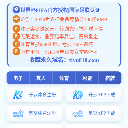
克罗地亚利瓦科维奇迎战
德国吕迪格对上厄瓜多尔
圣地亚哥希门尼斯面对捷
体育快讯资讯 #29411
[!--newstext--]
上一篇：
6月23日克罗地亚巴拿马赛前阵容
下一篇：
下一篇：很抱歉没有了
猜你喜欢