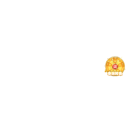
6月23日刚果金对哥伦比亚上半场看点
在世界杯的舞台上，每一场比赛都承载着无数球迷
的期待与激情。2026...
2026-07-10