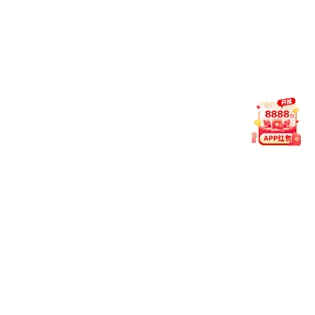
恰尔汗奥卢代表土耳其对阵澳大利亚远射
在世界杯的舞台上，总有一些瞬间能点燃球迷的激
情，而土耳其球星恰尔...
2026-07-10
问答专区
▸ 迪巴拉替补登场后怒吼勒沃库森绝杀封神 —
详细说明
在足球世界，有些夜晚注定属于英雄，有些瞬间足
以定格永恒。当迪巴拉替补登场后怒吼勒沃库森绝
杀封神，这位阿根廷锋线天才用一记石破天惊的破