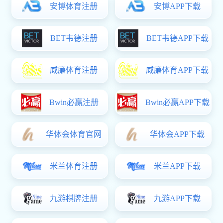
国际米兰与纽卡斯尔欧冠交锋时回撤
6月23日克
后的推
在世界杯的璀
在绿茵世界的宏大叙事中，有些对决注定要
阵容的微妙变化
被刻上战术博弈的烙印。当...
07-26 14:07
07-26 14:18