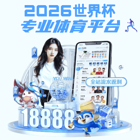
星空娱乐
· 赛事服务
FAQ 解答疑...
验证用户权限...
进球集锦自动...
体育快讯
保级大战
足球纪录片上线
2026-07-23 04:54
恩怨情仇
体育快讯
保级大战
足球纪录片上线
画中画重度用户...
聚焦欧冠尤文图斯面对博
聚焦欧冠卡拉巴赫面对阿
阿什拉夫向前出球质量可