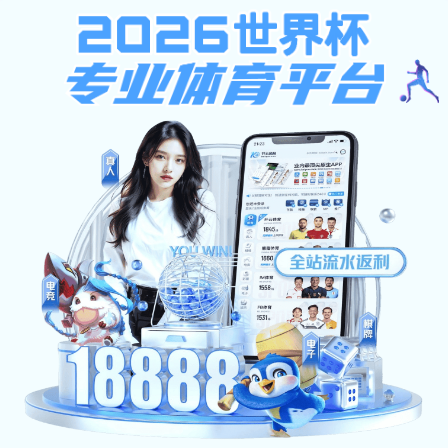
星空娱乐
· 赛事服务
FAQ 解答疑...
验证用户权限...
进球集锦自动...
体育快讯
保级大战
足球纪录片上线
2026-06-26 16:39
恩怨情仇
体育快讯
保级大战
足球纪录片上线
画中画重度用户...
转换进攻稳定的队伍，面对
志愿者体系应该服务核心
顺风局里，偷家判断为什么