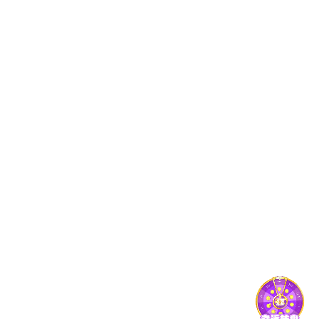
延伸阅读
6月20日日本突尼斯赛前阵容前瞻
绿茵场上，烽烟再起。当世界杯的热浪尚未完全褪
去，国际足坛的每一次...
2026-07-13