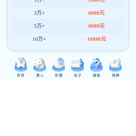
成为双刃剑，甚至亲手将冷门风险转化为现实。足球
场上，这种战术选择的代价往往在瞬间显现，比如一
次快速界外球或一次角球后的反击，都可能让德国战
车措手不及。
当然，德国队也并非没有应对之策。主帅可以通过调
整阵型，比如让边后卫在进攻时更注重与后腰的联
动，或者在压上时保留一名中卫拖后保护，从而降低
边后卫压上带来的隐患。同时，德国队的中场控制力
是他们的核心优势，若能通过持续传导消耗厄瓜多尔
的体能，就能在比赛后半段掌握主动权。但关键在
于，厄瓜多尔边后卫压上的战术并非盲目冒险，而是
基于对德国边路防守习惯的研究。他们可能故意引诱
德国边卫前插，然后在断球后发起致命一击。这种心
理博弈和战术预设，让冷门风险显得更加真实。
回到最初的疑问，德国队面对厄瓜多尔边后卫压上是
否有风险？答案是肯定的，但这种风险更多体现在战
术执行层面，而非单纯的能力差距。厄瓜多尔的边后