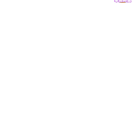
H组佛得角vs西班牙小组头名预测
在卡塔尔世界杯的舞台上，H组的对决曾被视为强弱
分明的战役，但当佛...
2026-07-12