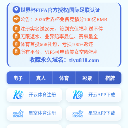
足协杯开局二点球防守还
防线向前一步，中卫协防承
英格兰联赛杯领先后防线
德国面对厄瓜多尔边后卫压
上是否有风险冷门风险研判
在世界杯的舞台上，每一次战术博弈都可能成为决定
成败的胜负手。当德国战车遭遇厄瓜多尔，一个看似
不起眼的战术细节——边后卫压上，正悄然成为左右
战局的关键变量。这究竟是德国队稳步推进的加速
器，还是可能引爆冷门的导火索？让我们深入剖析这
场对决中的风险与机遇，一探厄瓜多尔边后卫压上是
否暗藏冷门风险。
德国队素以整体性和纪律性著称，但面对厄瓜多尔这
样一支以速度和反击见长的球队，边后卫的压上助攻
带来了双重考验。边后卫压上本是为了增加进攻宽