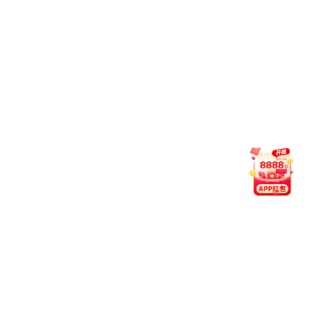
亚马尔面对沙特防线能否拉开空间进攻重
在世界杯的舞台上，每一次对决都如同精心编排的
戏剧，而角色的能力与...
2026-07-12
中超泰山险胜长春，王大雷神扑救主
在中国足球超级联赛的激烈角逐中，每一场比赛都