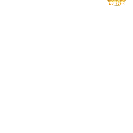
H组佛得角vs西班牙小组头名预测
在卡塔尔世界杯的舞台上，H组的对决曾被视为强弱
分明的战役，但当佛...
2026-07-12