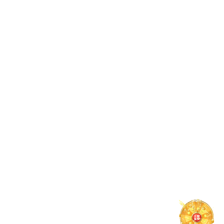
延伸阅读
6月20日日本突尼斯赛前阵容前瞻
绿茵场上，烽烟再起。当世界杯的热浪尚未完全褪
去，国际足坛的每一次...
2026-07-13