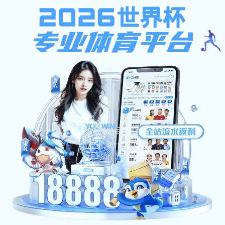
星空娱乐
· 赛事服务
FAQ 解答疑...
验证用户权限...
进球集锦自动...
体育快讯
保级大战
足球纪录片上线
2026-06-30 14:49
恩怨情仇
体育快讯
保级大战
足球纪录片上线
画中画重度用户...
转换进攻稳定的队伍，面对
志愿者体系应该服务核心
顺风局里，偷家判断为什么