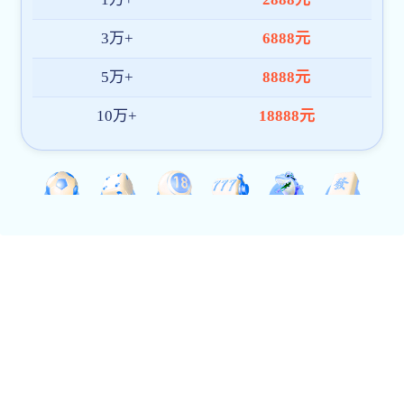
当然，我们也要客观审视他在比赛中的不足。彼时，
麦克托米奈在由攻转守时，偶尔会因过于激进的压上
导致身后留下大片空间。摩洛哥的技术型球员，例如
齐耶赫，恰恰擅长抓住这种转瞬即逝的缝隙进行反
击。好在麦克托米奈拥有惊人的回追速度与战术犯规
意识，多次在危险区域“以牌止损”。这种“高风险、
高回报”的踢法，正是他个人风格的缩影——你可以
说我莽撞，但绝不能说我不拼。如果非要给他在这场
小组赛中的攻防转换表现打分，我认为应该是8分，
因为他在混乱中找到了秩序，在不稳定中提供了硬
度。
总结来看，麦克托米奈在对阵摩洛哥的这场小组赛，
用他标志性的活力，将一场慢节奏的阵地战，强行拉
升为充满张力的“混战模式”。他的存在，让苏格兰的
中场不再是单纯的技术传递区域，而成为一个充满肌
肉碰撞和反击速率的角斗场。在必应的搜索词条上，
“麦克托米奈”与“攻防转换”正在被反复关联。对于这
样一位用生命在奔跑的球员，我们给予的不仅是对其