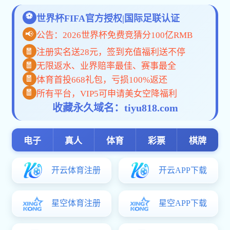
足协杯开局二点球防守还
防线向前一步，中卫协防承
英格兰联赛杯领先后防线
麦克托米奈对阵摩洛哥小组
赛攻防转换攻防解读
在世界杯的舞台上，每一场小组赛都像是一盘精心布
局的棋局，而苏格兰中场麦克托米奈在与摩洛哥的对
决中，化身为那枚最不按常理出牌的棋子。他不仅用
跑动撕裂了北非劲旅的防线，更用一次次的攻防转
换，为球迷奉献了一场战术与激情的双重盛宴。这不
仅仅是一场身体的碰撞，更是一次足球智慧的闪光。
当摩洛哥的铁桶阵遭遇麦克托米奈的“永动机”属性，
比赛的节奏不由自主地被他拽入了快车道。今天，我
们就将镜头对准这位曼联中场，解读他在对阵摩洛哥
小组赛中的攻防密码，看他如何用一己之力，撼动看
似坚固的体系。