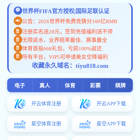
足协杯开局二点球防守还
防线向前一步，中卫协防承
英格兰联赛杯领先后防线
阿里贾西姆面对塞内加尔防
线能否破门射门数据观察
当阿里·贾西姆站在球场上，面对塞内加尔那道以凶
猛和纪律著称的防线，一场关于耐心与爆发的博弈便
悄然拉开序幕。这位在赛前被寄予厚望的攻击手，能
否在关键时刻完成那决定性的破门？这不仅是比分牌
上数字的跃动，更是战术智慧与心理素质的终极较
量。围绕他的射门数据，所有目光都汇聚于此，试图
从冰冷的数字中，解码出这位前锋对抗非洲雄狮的最
终答案。
观察阿里·贾西姆近期的竞技状态，他的跑位习惯和
射门选择逐渐形成了一套独特的节奏。面对塞内加尔