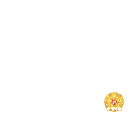
6月20日日本突尼斯赛前阵容前瞻
绿茵场上，烽烟再起。当世界杯的热浪尚未完全褪
去，国际足坛的每一次...
2026-07-13