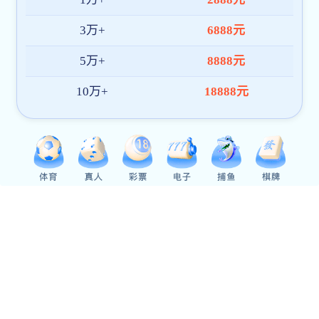
姆毫无机会。关键在于他能否在前场反抢或快速反击
中获取机会。一旦比赛被拖入开放状态，塞内加尔防
线在退防过程中出现人数对等甚至劣势时，阿里·贾
西姆的速度和单兵作战能力将被彻底激活。那种在高
速奔跑中调整步点的凌空抽射，或是扣过追防后卫后
的低射远角，正是他射门数据中闪耀的王牌。
再者，心态是决定阿里·贾西姆射门数据最终走向的
核心变量。塞内加尔防线素以强硬的心理施压著称，
他们会通过频繁的身体接触和战术犯规来打乱前锋的
比赛节奏。对于阿里·贾西姆而言，能否在一次次被
撞倒后依然保持射门时的从容与冷静，将直接决定他
本场比赛能否实现破门。他需要摆脱长时间无法得分
的焦虑，专注于每一次触球的质量。如果他能忍住最
初几次射门被封堵的挫败感，并在比赛的中后段继续
向同一条通道发起冲击，那么塞内加尔防线因体能下
降而出现的微小缝隙，就会成为他破门的最佳契机。
综合以上观察，阿里·贾西姆面对塞内加尔防线并非